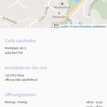
Leaflet
| ©
OpenStreetMap
contributors
Cella Apotheke
Marktplatz 28/3
4283 Bad Zell
Kontaktieren Sie uns
+43 7263 20514
office@cella-apotheke.at
Öffnungszeiten
Montag - Freitag
08:00 - 12:30
14:30 - 18:00